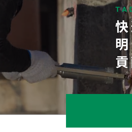
TA
快
明
貢