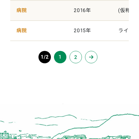
病院
2016年
(仮称)
病院
2015年
ライフ
1/2
1
2