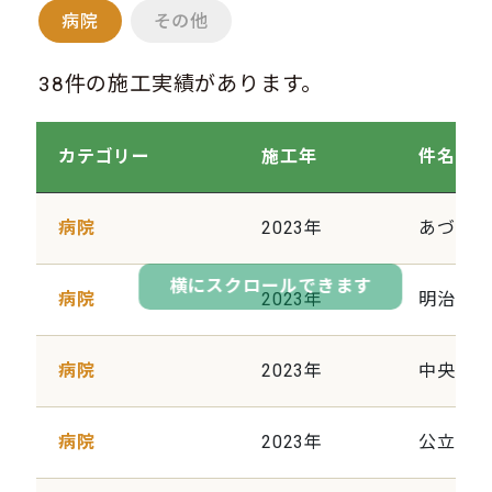
病院
その他
38件の施工実績があります。
カテゴリー
施工年
件名
病院
2023年
あづま
横にスクロールできます
病院
2023年
明治病
病院
2023年
中央病
病院
2023年
公立藤