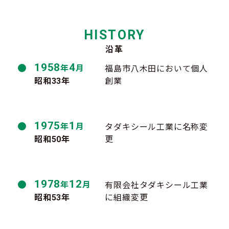
HISTORY
沿革
1958
4
年
月
福島市八木田において個人
昭和33年
創業
1975
1
年
月
タダキシール工業に名称変
昭和50年
更
1978
12
年
月
有限会社タダキシール工業
昭和53年
に組織変更