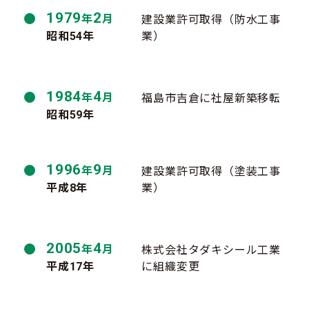
1979
2
年
月
建設業許可取得（防水工事
昭和54年
業）
1984
4
年
月
福島市吉倉に社屋新築移転
昭和59年
1996
9
年
月
建設業許可取得（塗装工事
平成8年
業）
2005
4
年
月
株式会社タダキシール工業
平成17年
に組織変更