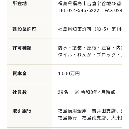
所在地
福島県福島市吉倉字谷地48番地-
TEL.024-546-5222 FAX.024-5
建設業許可
福島県知事許可（般-5）第1402
許可種類
防水・塗装・屋根・左官・内装
タイル・れんが・ブロック・ガ
資本金
1,000万円
社員数
29名 ※ 令和8年4月時点
取引銀行
福島信用金庫 吉井田支店、東
福島銀行 福島南支店、大東銀